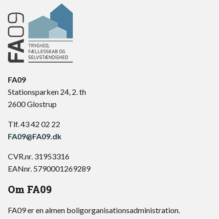
FA09
Stationsparken 24, 2. th
2600 Glostrup
Tlf. 43 42 02 22
FA09@FA09.dk
CVR.nr. 31953316
EANnr. 5790001269289
Om FA09
FA09 er en almen boligorganisationsadministration.