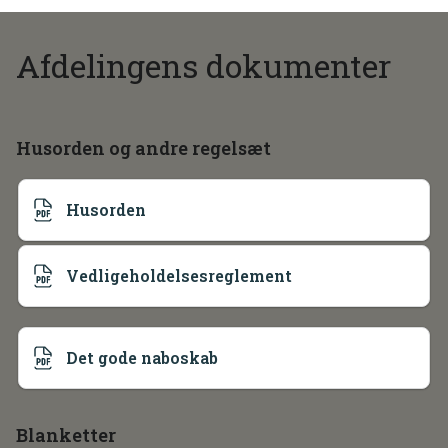
Afdelingens dokumenter
Husorden og andre regelsæt
Husorden
Vedligeholdelsesreglement
Det gode naboskab
Blanketter