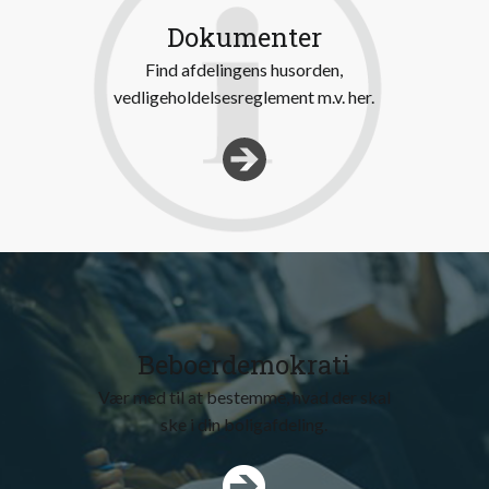
Dokumenter
Find afdelingens husorden,
vedligeholdelsesreglement m.v. her.
Beboerdemokrati
Vær med til at bestemme, hvad der skal
ske i din boligafdeling.