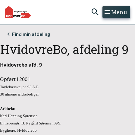
Menu
Hop til søgning
Hop til indhold
Find min afdeling
HvidovreBo, afdeling 9
Hvidovrebo afd. 9
Opført i 2001
Tavlekærsvej nr. 98 A-E.
30 almene ældreboliger.
Arkitekt:
Karl Henning Sørensen.
Entreprenør: B. Nygård Sørensen A/S.
Bygherre: Hvidovrebo