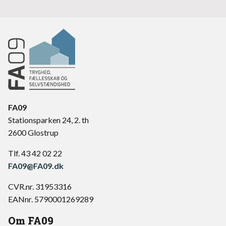
FA09
Stationsparken 24, 2. th
2600 Glostrup
Tlf. 43 42 02 22
FA09@FA09.dk
CVR.nr. 31953316
EANnr. 5790001269289
Om FA09