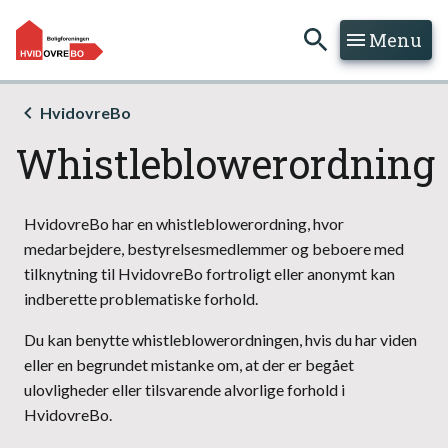
Menu
Hop til søgning
Hop til indhold
HvidovreBo
Whistleblowerordning
HvidovreBo har en whistleblowerordning, hvor
medarbejdere, bestyrelsesmedlemmer og beboere med
tilknytning til HvidovreBo fortroligt eller anonymt kan
indberette problematiske forhold.
Du kan benytte whistleblowerordningen, hvis du har viden
eller en begrundet mistanke om, at der er begået
ulovligheder eller tilsvarende alvorlige forhold i
HvidovreBo.